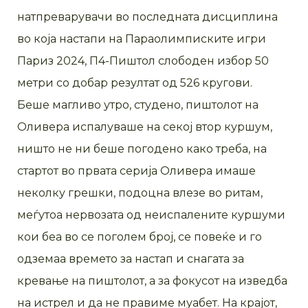
натпреварувачи во последната дисциплина
во која настапи на Параолимписките игри
Париз 2024, П4-Пиштол слободен избор 50
метри со добар резултат од 526 кругови.
Беше магливо утро, студено, пиштолот на
Оливера испалуваше на секој втор куршум,
ништо не ни беше погодено како треба, на
стартот во првата серија Оливера имаше
неколку грешки, подоцна влезе во ритам,
меѓутоа нервозата од неиспалените куршуми
кои беа во се поголем број, се повеќе и го
одземаа времето за настап и снагата за
кревање на пиштолот, а за фокусот на изведба
на истрел и да не правиме муабет. На крајот,