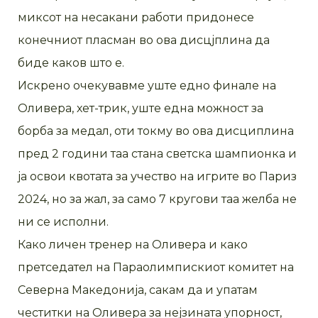
миксот на несакани работи придонесе
конечниот пласман во ова дисцјплина да
биде каков што е.
Искрено очекувавме уште едно финале на
Оливера, хет-трик, уште една можност за
борба за медал, оти токму во ова дисциплина
пред 2 години таа стана светска шампионка и
ја освои квотата за учество на игрите во Париз
2024, но за жал, за само 7 кругови таа желба не
ни се исполни.
Како личен тренер на Оливера и како
претседател на Параолимпискиот комитет на
Северна Македонија, сакам да и упатам
честитки на Оливера за нејзината упорност,