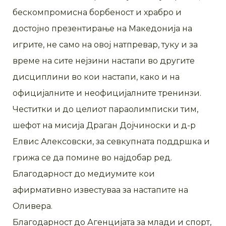
бескомпромисна борбеност и храбро и
достојно презентирање на Македонија на
игрите, не само на овој натпревар, туку и за
време на сите нејзини настапи во другите
дисциплини во кои настапи, како и на
официјалните и неофицијалните тренинзи.
Честитки и до целиот параолимписки тим,
шефот на мисија Драган Дојчиноски и д-р
Елвис Алексовски, за севкупната поддршка и
грижа се да помине во најдобар ред.
Благодарност до медиумите кои
афирмативно известуваа за настапите на
Оливера.
Благодарност до Агенцијата за млади и спорт,