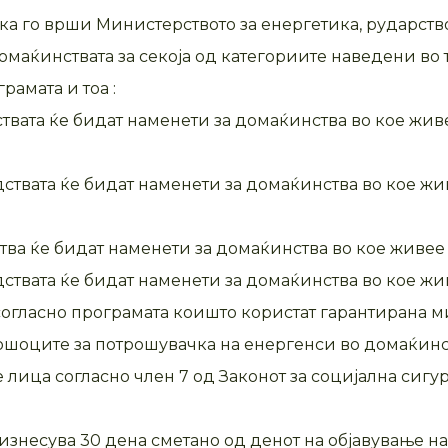
а го врши Министерството за енергетика, рударст
маќинствата за секоја од категориите наведени во то
амата и тоа :
дствата ќе бидат наменети за домаќинства во кое жи
едствата ќе бидат наменети за домаќинства во кое ж
ства ќе бидат наменети за домаќинства во кое живее
едствата ќе бидат наменети за домаќинства во кое жи
согласно програмата коишто користат гарантирана 
шоците за потрошувачка на енергенси во домаќинств
е лица согласно член 7 од Законот за социјална сигу
изнесува 30 дена сметано од денот на објавување на 