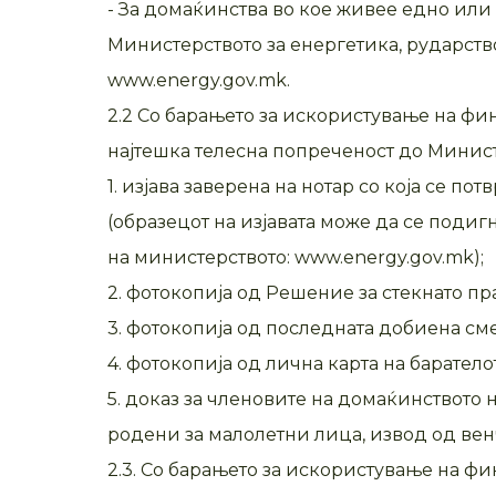
- За домаќинства во кое живее едно или
Министерството за енергетика, рударст
www.energy.gov.mk.
2.2 Со барањето за искористување на фи
најтешка телесна попреченост до Минис
1. изјава заверена на нотар со која се 
(образецот на изјавата може да се подиг
на министерството: www.energy.gov.mk);
2. фотокопија од Решение за стекнато пр
3. фотокопија од последната добиена см
4. фотокопија од лична карта на баратело
5. доказ за членовите на домаќинството 
родени за малолетни лица, извод од вен
2.3. Со барањето за искористување на ф