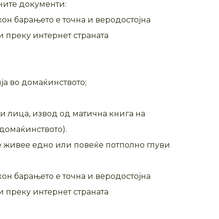
ните документи:
кон барањето е точна и веродостојна
и преку интернет страната
ја во домаќинството;
ни лица, извод од матична книга на
 домаќинството).
е живее едно или повеќе потполно глуви
кон барањето е точна и веродостојна
и преку интернет страната