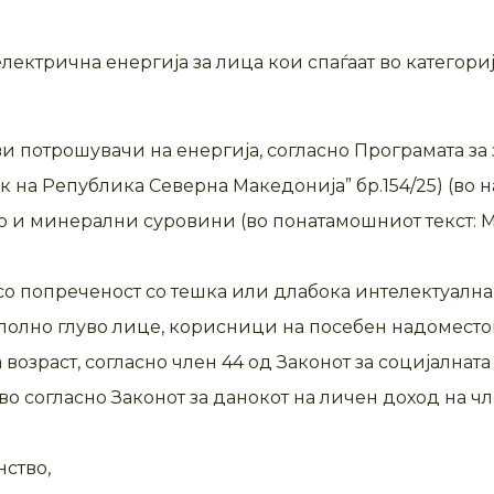
ектрична енергија за лица кои спаѓаат во категори
ви потрошувачи на енергија, согласно Програмата з
к на Република Северна Македонија” бр.154/25) (во 
во и минерални суровини (во понатамошниот текст:
со попреченост со тешка или длабока интелектуална 
тполно глуво лице, корисници на посебен надомест
 возраст, согласно член 44 од Законот за социјалната
 согласно Законот за данокот на личен доход на ч
нство,