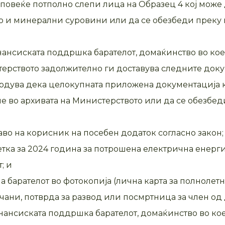
 повеќе потполно слепи лица на Образец 4 кој може 
во и минерални суровини или да се обезбеди преку 
нансиската поддршка барателот, домаќинство во ко
терството задолжително ги доставува следните доку
потврдува дека целокупната приложена документација 
не во архивата на Министерството или да се обезбед
аво на корисник на посебен додаток согласно закон;
етка за 2024 година за потрошена електрична енерги
т; и
на барателот во фотокопија (лична карта за полнолет
чани, потврда за развод или посмртница за член од
инансиската поддршка барателот, домаќинство во ко