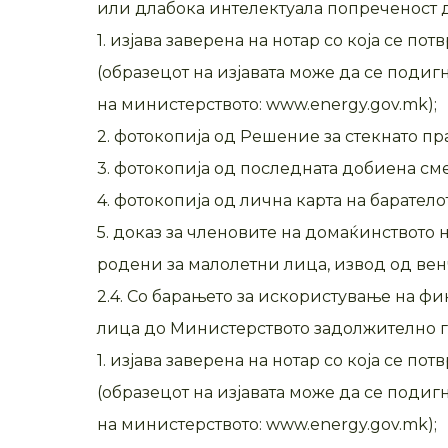
или длабока интелектуала попреченост 
1. изјава заверена на нотар со која се 
(образецот на изјавата може да се подиг
на министерството: www.еnergy.gov.mk);
2. фотокопија од Решение за стекнато пр
3. фотокопија од последната добиена см
4. фотокопија од лична карта на баратело
5. доказ за членовите на домаќинството 
родени за малолетни лица, извод од вен
2.4. Со барањето за искористување на ф
лица до Министерството задолжително г
1. изјава заверена на нотар со која се 
(образецот на изјавата може да се подиг
на министерството: www.energy.gov.mk);