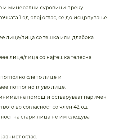
во и минерални суровини преку
чката 1 од овој оглас, се до исцрпување
вее лице/лица со тешка или длабока
ивее лице/лица со најтешка телесна
 потполно слепо лице и
вее потполно глуво лице.
минимална помош и остваруваат паричен
ото во согласност со член 42 од
рност на стари лица не им следува
јавниот оглас.