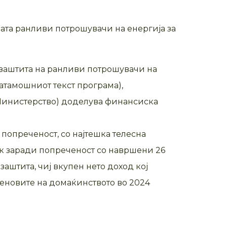
јата ранливи потрошувачи на енергија за
а заштита на ранливи потрошувачи на
натамошниот текст програма),
 Министерство) доделува финансиска
попреченост, со најтешка телесна
ок заради попреченост со навршени 26
 заштита, чиј вкупен нето доход кој
леновите на домаќинството во 2024