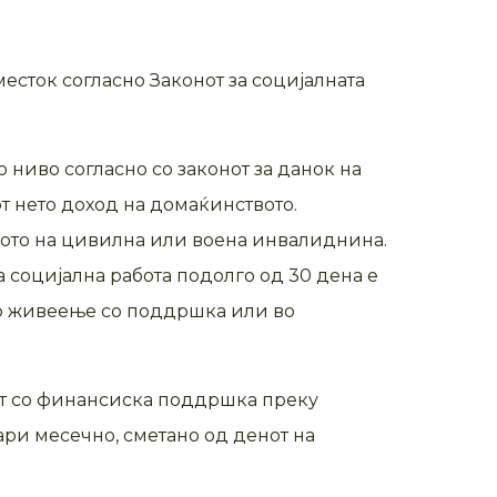
месток согласно Законот за социјалната
ниво согласно со законот за данок на
т нето доход на домаќинството.
равото на цивилна или воена инвалиднина.
а социјална работа подолго од 30 дена е
ано живеење со поддршка или во
ваат со финансиска поддршка преку
ари месечно, сметано од денот на