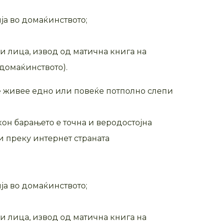
ја во домаќинството;
ни лица, извод од матична книга на
 домаќинството).
ое живее едно или повеќе потполно слепи
кон барањето е точна и веродостојна
и преку интернет страната
ја во домаќинството;
ни лица, извод од матична книга на