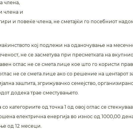
а члена,
и члена и
тири и повеќе члена, не сметајќи го посебниот надо
аќинството кој подлежи на оданочување на месечно 
ченост, не се засметува при пресметката на вкупнио
 јавен оглас не се смета лице кое што го користи п
оглас не се смета лице ако со решение на центарот з
цијална заштита, згрижувачко семејство, организир
одот додека трае сместувањето.
а со категориите од точка 1 од овој оглас се стекну
ошена електрична енергија во износ од 1000,00 ден
ње од 12 месеци.