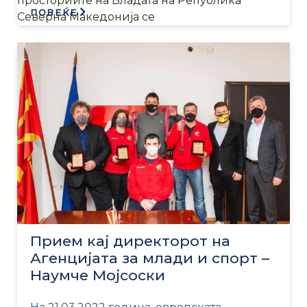
просториите на Владата на Република
ПОВЕЌЕ
Северна Македонија се
Прием кај директорот на
Агенцијата за млади и спорт –
Наумче Мојсоски