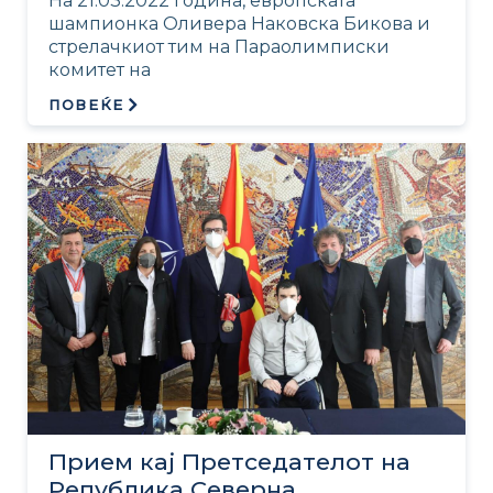
На 21.03.2022 година, европската
шампионка Оливера Наковска Бикова и
стрелачкиот тим на Параолимписки
комитет на
ПОВЕЌЕ
Прием кај Претседателот на
Република Северна